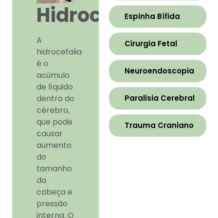
Hidrocefalia
Espinha Bífida
A
Cirurgia Fetal
hidrocefalia
é o
Neuroendoscopia
acúmulo
de líquido
dentro do
Paralisia Cerebral
cérebro,
que pode
Trauma Craniano
causar
aumento
do
tamanho
da
cabeça e
pressão
interna. O