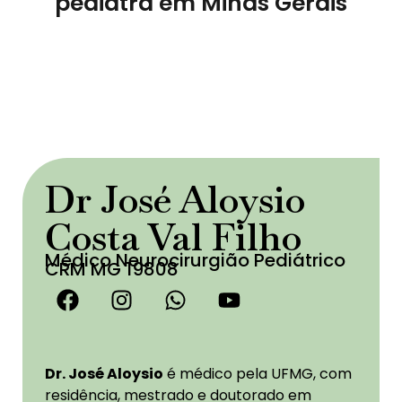
pediatra em Minas Gerais
Dr José Aloysio
Costa Val Filho
Médico Neurocirurgião Pediátrico
CRM MG 19808
Dr. José Aloysio
é médico pela UFMG, com
residência, mestrado e doutorado em