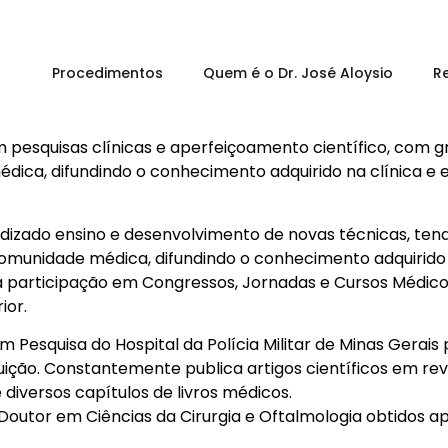
Procedimentos
Quem é o Dr. José Aloysio
R
m pesquisas clínicas e aperfeiçoamento científico, com 
ica, difundindo o conhecimento adquirido na clínica e 
endizado ensino e desenvolvimento de novas técnicas, t
munidade médica, difundindo o conhecimento adquirido na
a participação em Congressos, Jornadas e Cursos Médic
ior.
 Pesquisa do Hospital da Polícia Militar de Minas Gerais
tuição. Constantemente publica artigos científicos em rev
 diversos capítulos de livros médicos.
Doutor em Ciências da Cirurgia e Oftalmologia obtidos 