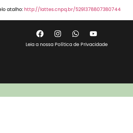
lo atalho:
http://lattes.cnpq.br/5291378807380744
Leia a nossa Política de Privacidade